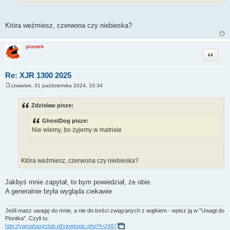
Która weźmiesz, czerwona czy niebieska?
piontek
Cytuj
Re: XJR 1300 2025
czwartek, 31 października 2024, 10:34
P
o
s
Zdzislaw pisze:
t
GhostDog pisze:
Nie wiemy, bo żyjemy w matrixie
Która weźmiesz, czerwona czy niebieska?
Jakbyś mnie zapytał, to bym powiedział, że obie.
A generalnie bryła wygląda ciekawie
Jeśli masz uwagę do mnie, a nie do treści związanych z wątkiem - wpisz ją w "Uwagi do
Piontka". Czyli tu:
http://yamahaxjrclub.pl/viewtopic.php?t=2487