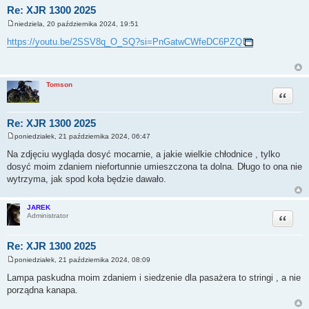
Re: XJR 1300 2025
niedziela, 20 października 2024, 19:51
P
o
https://youtu.be/2SSV8q_O_SQ?si=PnGatwCWfeDC6PZQ
s
t
Tomson
Cytuj
Re: XJR 1300 2025
poniedziałek, 21 października 2024, 06:47
P
o
Na zdjęciu wygląda dosyć mocarnie, a jakie wielkie chłodnice , tylko
s
dosyć moim zdaniem niefortunnie umieszczona ta dolna. Długo to ona nie
t
wytrzyma, jak spod koła będzie dawało.
JAREK
Cytuj
Administrator
Re: XJR 1300 2025
poniedziałek, 21 października 2024, 08:09
P
o
Lampa paskudna moim zdaniem i siedzenie dla pasażera to stringi , a nie
s
porządna kanapa.
t