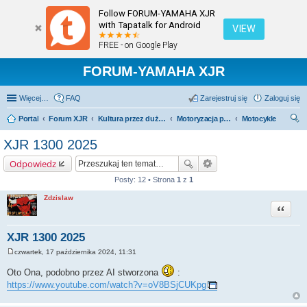
Follow FORUM-YAMAHA XJR
with Tapatalk for Android
VIEW
FREE - on Google Play
FORUM-YAMAHA XJR
Więcej…
FAQ
Zarejestruj się
Zaloguj się
Portal
Forum XJR
Kultura przez duże "K".
Motoryzacja przez duże M.
Motocykle
zu
XJR 1300 2025
kaj
Odpowiedz
Posty: 12 • Strona
1
z
1
Zdzislaw
Cytuj
XJR 1300 2025
czwartek, 17 października 2024, 11:31
P
o
Oto Ona, podobno przez AI stworzona
:
s
t
https://www.youtube.com/watch?v=oV8BSjCUKpg