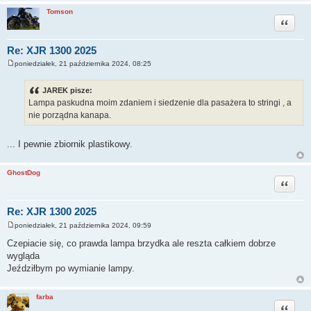
Tomson
Cytuj
Re: XJR 1300 2025
poniedziałek, 21 października 2024, 08:25
P
o
s
JAREK pisze:
t
Lampa paskudna moim zdaniem i siedzenie dla pasażera to stringi , a
nie porządna kanapa.
... I pewnie zbiornik plastikowy.
GhostDog
Cytuj
Re: XJR 1300 2025
poniedziałek, 21 października 2024, 09:59
P
o
Czepiacie się, co prawda lampa brzydka ale reszta całkiem dobrze
s
wygląda
t
Jeździłbym po wymianie lampy.
farba
Cytuj