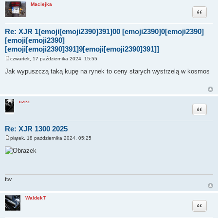
Maciejka
Cytuj
Re: XJR 1[emoji[emoji2390]391]00 [emoji2390]0[emoji2390]
[emoji[emoji2390]
[emoji[emoji2390]391]9[emoji[emoji2390]391]]
czwartek, 17 października 2024, 15:55
P
o
Jak wypuszczą taką kupę na rynek to ceny starych wystrzelą w kosmos
s
t
czez
Cytuj
Re: XJR 1300 2025
piątek, 18 października 2024, 05:25
P
o
s
t
ftw
WaldekT
Cytuj