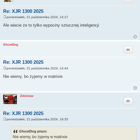
Re: XJR 1300 2025
poniedziałek, 21 października 2024, 14:17
P
o
Ale wiecie że to tylko wypociny sztucznej inteligencji
s
t
GhostDog
Cytuj
Re: XJR 1300 2025
poniedziałek, 21 października 2024, 14:44
P
o
Nie wiemy, bo żyjemy w matrixie
s
t
Zdzislaw
Cytuj
Re: XJR 1300 2025
poniedziałek, 21 października 2024, 18:35
P
o
s
GhostDog pisze:
t
Nie wiemy, bo żyjemy w matrixie