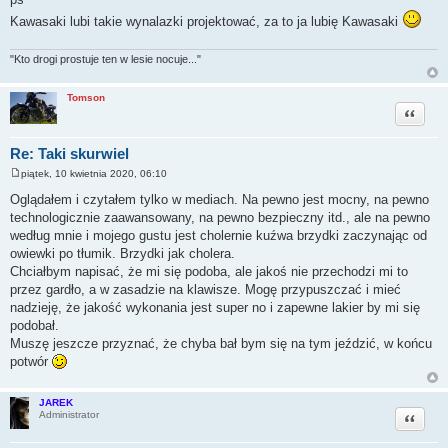
Kawasaki lubi takie wynalazki projektować, za to ja lubię Kawasaki
"Kto drogi prostuje ten w lesie nocuje..."
Tomson
Cytuj
Re: Taki skurwiel
piątek, 10 kwietnia 2020, 06:10
P
o
Oglądałem i czytałem tylko w mediach. Na pewno jest mocny, na pewno
s
technologicznie zaawansowany, na pewno bezpieczny itd., ale na pewno
t
według mnie i mojego gustu jest cholernie kuźwa brzydki zaczynając od
owiewki po tłumik. Brzydki jak cholera.
Chciałbym napisać, że mi się podoba, ale jakoś nie przechodzi mi to
przez gardło, a w zasadzie na klawisze. Mogę przypuszczać i mieć
nadzieję, że jakość wykonania jest super no i zapewne lakier by mi się
podobał.
Muszę jeszcze przyznać, że chyba bał bym się na tym jeździć, w końcu
potwór
JAREK
Cytuj
Administrator