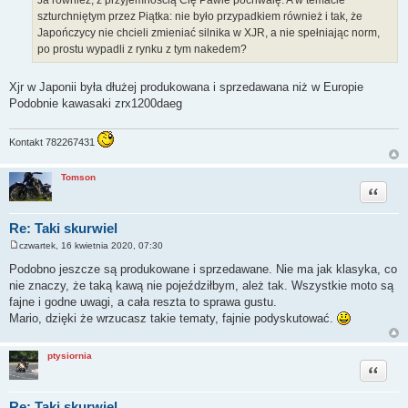
Ja również, z przyjemnością Cię Pawle pochwalę. A w temacie
szturchniętym przez Piątka: nie było przypadkiem również i tak, że
Japończycy nie chcieli zmieniać silnika w XJR, a nie spełniając norm,
po prostu wypadli z rynku z tym nakedem?
Xjr w Japonii była dłużej produkowana i sprzedawana niż w Europie
Podobnie kawasaki zrx1200daeg
Kontakt 782267431
Tomson
Cytuj
Re: Taki skurwiel
czwartek, 16 kwietnia 2020, 07:30
P
o
Podobno jeszcze są produkowane i sprzedawane. Nie ma jak klasyka, co
s
nie znaczy, że taką kawą nie pojeździłbym, ależ tak. Wszystkie moto są
t
fajne i godne uwagi, a cała reszta to sprawa gustu.
Mario, dzięki że wrzucasz takie tematy, fajnie podyskutować.
ptysiornia
Cytuj
Re: Taki skurwiel