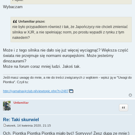
Wybaczam
Unfamiliar pisze:
nie było przypadkiem również i tak, że Japończycy nie chcieli zmieniać
silnika w XJR, a nie spełniając norm, po prostu wypadli z rynku z tym
nakedem?
Może i z tego silnika nie dało się już więcej wyciągnąć? Większa część
świata nie przejmuje się normami europejskimi. Może jesteśmy
dinozaurami?
Może na forum coraz mniej ludzi. Jakoś tak.
Jeśli masz uwagę do mnie, a nie do treści związanych z wątkiem - wpisz ją w "Uwagi do
Piontka". Czyli tu:
http://yamahaxjrclub.pl/viewtopic.php?t=2487
Unfamiliar
Cytuj
Re: Taki skurwiel
wtorek, 14 kwietnia 2020, 21:15
P
o
Och. Piontka Piontka Piontka miało być! Sorryyyy! Żesz dupa ze mnie:)