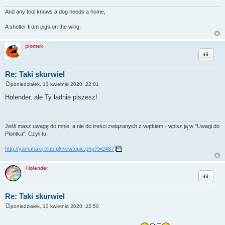
And any fool knows a dog needs a home,
A shelter from pigs on the wing.
piontek
Cytuj
Re: Taki skurwiel
poniedziałek, 13 kwietnia 2020, 22:01
P
o
Holender, ale Ty ładnie piszesz!
s
t
Jeśli masz uwagę do mnie, a nie do treści związanych z wątkiem - wpisz ją w "Uwagi do
Piontka". Czyli tu:
http://yamahaxjrclub.pl/viewtopic.php?t=2487
Holender
Cytuj
Re: Taki skurwiel
poniedziałek, 13 kwietnia 2020, 22:50
P
o
s