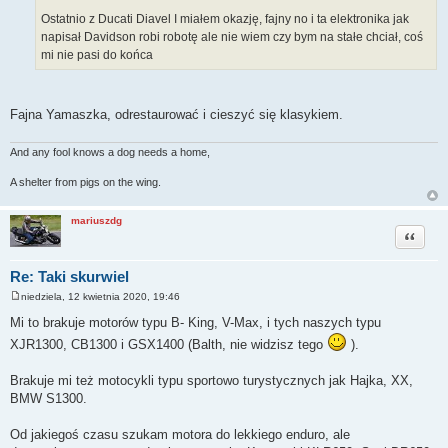
Ostatnio z Ducati Diavel I miałem okazję, fajny no i ta elektronika jak
napisał Davidson robi robotę ale nie wiem czy bym na stałe chciał, coś
mi nie pasi do końca
Fajna Yamaszka, odrestaurować i cieszyć się klasykiem.
And any fool knows a dog needs a home,
A shelter from pigs on the wing.
mariuszdg
Cytuj
Re: Taki skurwiel
niedziela, 12 kwietnia 2020, 19:46
P
o
Mi to brakuje motorów typu B- King, V-Max, i tych naszych typu
s
t
XJR1300, CB1300 i GSX1400 (Balth, nie widzisz tego
).
Brakuje mi też motocykli typu sportowo turystycznych jak Hajka, XX,
BMW S1300.
Od jakiegoś czasu szukam motora do lekkiego enduro, ale