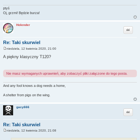
ptyś
Oj, grzmi! Będzie burza!
Holender
Cytuj
Re: Taki skurwiel
niedziela, 12 kwietnia 2020, 21:00
P
o
A piękny klasyczny T120?
s
t
Nie masz wymaganych uprawnień, aby zobaczyć pliki załączone do tego posta.
And any fool knows a dog needs a home,
A shelter from pigs on the wing.
gacy666
Cytuj
Re: Taki skurwiel
niedziela, 12 kwietnia 2020, 21:08
P
o