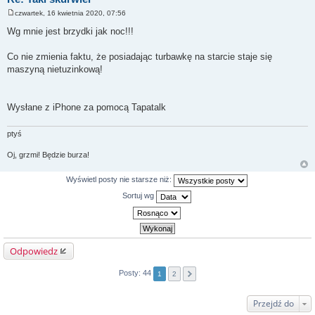
czwartek, 16 kwietnia 2020, 07:56
P
o
Wg mnie jest brzydki jak noc!!!
s
t
Co nie zmienia faktu, że posiadając turbawkę na starcie staje się
maszyną nietuzinkową!
Wysłane z iPhone za pomocą Tapatalk
ptyś
Oj, grzmi! Będzie burza!
Wyświetl posty nie starsze niż:
Sortuj wg
Odpowiedz
Posty: 44
1
2
Przejdź do