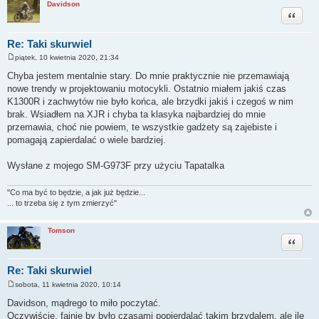
Davidson
Cytuj
Re: Taki skurwiel
piątek, 10 kwietnia 2020, 21:34
P
o
Chyba jestem mentalnie stary. Do mnie praktycznie nie przemawiają
s
nowe trendy w projektowaniu motocykli. Ostatnio miałem jakiś czas
t
K1300R i zachwytów nie było końca, ale brzydki jakiś i czegoś w nim
brak. Wsiadłem na XJR i chyba ta klasyka najbardziej do mnie
przemawia, choć nie powiem, te wszystkie gadżety są zajebiste i
pomagają zapierdalać o wiele bardziej.
Wysłane z mojego SM-G973F przy użyciu Tapatalka
"Co ma być to będzie, a jak już będzie...
... to trzeba się z tym zmierzyć"
Tomson
Cytuj
Re: Taki skurwiel
sobota, 11 kwietnia 2020, 10:14
P
o
Davidson, mądrego to miło poczytać.
s
Oczywiście, fajnie by było czasami popierdalać takim brzydalem, ale ile
t