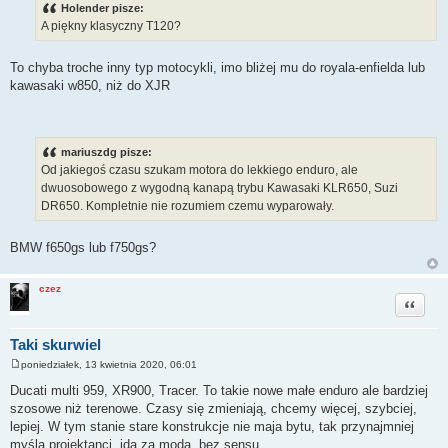
s
Holender pisze:
t
A piękny klasyczny T120?
To chyba troche inny typ motocykli, imo bliżej mu do royala-enfielda lub
kawasaki w850, niż do XJR
mariuszdg pisze:
Od jakiegoś czasu szukam motora do lekkiego enduro, ale
dwuosobowego z wygodną kanapą trybu Kawasaki KLR650, Suzi
DR650. Kompletnie nie rozumiem czemu wyparowały.
BMW f650gs lub f750gs?
czez
Cytuj
Taki skurwiel
poniedziałek, 13 kwietnia 2020, 06:01
P
o
Ducati multi 959, XR900, Tracer. To takie nowe małe enduro ale bardziej
s
szosowe niż terenowe. Czasy się zmieniają, chcemy więcej, szybciej,
t
lepiej. W tym stanie stare konstrukcje nie maja bytu, tak przynajmniej
myślą projektanci, idą za moda, bez sensu.