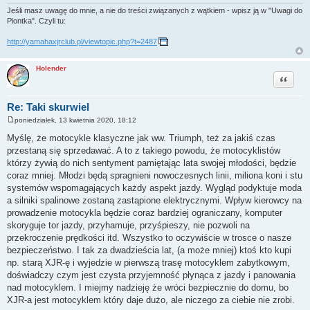
Jeśli masz uwagę do mnie, a nie do treści związanych z wątkiem - wpisz ją w "Uwagi do
Piontka". Czyli tu:
http://yamahaxjrclub.pl/viewtopic.php?t=2487
Holender
Cytuj
Re: Taki skurwiel
poniedziałek, 13 kwietnia 2020, 18:12
P
o
Myślę, że motocykle klasyczne jak ww. Triumph, też za jakiś czas
s
przestaną się sprzedawać. A to z takiego powodu, że motocyklistów
t
którzy żywią do nich sentyment pamiętając lata swojej młodości, będzie
coraz mniej. Młodzi będą spragnieni nowoczesnych linii, miliona koni i stu
systemów wspomagających każdy aspekt jazdy. Wygląd podyktuje moda
a silniki spalinowe zostaną zastąpione elektrycznymi. Wpływ kierowcy na
prowadzenie motocykla będzie coraz bardziej ograniczany, komputer
skoryguje tor jazdy, przyhamuje, przyśpieszy, nie pozwoli na
przekroczenie prędkości itd. Wszystko to oczywiście w trosce o nasze
bezpieczeństwo. I tak za dwadzieścia lat, (a może mniej) ktoś kto kupi
np. starą XJR-ę i wyjedzie w pierwszą trasę motocyklem zabytkowym,
doświadczy czym jest czysta przyjemność płynąca z jazdy i panowania
nad motocyklem. I miejmy nadzieję że wróci bezpiecznie do domu, bo
XJR-a jest motocyklem który daje dużo, ale niczego za ciebie nie zrobi.