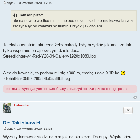
piątek, 10 kwietnia 2020, 17:19
P
o
s
Tomson pisze:
t
ale na pewno według mnie i mojego gustu jest cholernie kuźwa brzydki
zaczynając od owiewki po tłumik. Brzydki jak cholera.
To chyba ostatnio taki trend żeby nakedy były brzydkie jak noc, że tak
tylko wspomnę o najnowszym dziele ducati:
Streetfighter-V4-Red-Y20-04-Gallery-1920x1080.jpg
A co do kawaski, to podoba mi się z900 rs, trochę udaje XJR-ke
71e5596540599c280598e05af8b8.jpg
Nie masz wymaganych uprawnień, aby zobaczyć pliki załączone do tego posta.
Unfamiliar
Cytuj
Re: Taki skurwiel
piątek, 10 kwietnia 2020, 17:58
P
o
Wyższy kierownik siedzi na nim jak na skuterze. Do dupy. Wąska kiera,
s