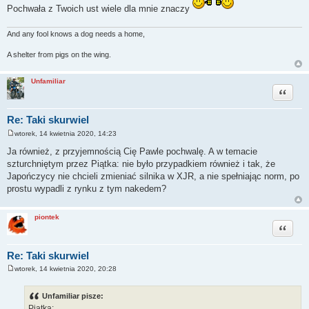
t
Pochwała z Twoich ust wiele dla mnie znaczy
And any fool knows a dog needs a home,
A shelter from pigs on the wing.
Unfamiliar
Cytuj
Re: Taki skurwiel
wtorek, 14 kwietnia 2020, 14:23
P
o
Ja również, z przyjemnością Cię Pawle pochwalę. A w temacie
s
szturchniętym przez Piątka: nie było przypadkiem również i tak, że
t
Japończycy nie chcieli zmieniać silnika w XJR, a nie spełniając norm, po
prostu wypadli z rynku z tym nakedem?
piontek
Cytuj
Re: Taki skurwiel
wtorek, 14 kwietnia 2020, 20:28
P
o
s
Unfamiliar pisze:
t
Piątka: