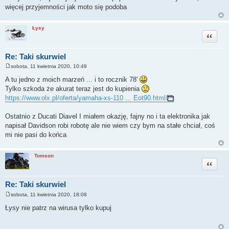
więcej przyjemności jak moto się podoba
Łysy
Cytuj
Re: Taki skurwiel
sobota, 11 kwietnia 2020, 10:49
P
o
A tu jedno z moich marzeń ... i to rocznik 78'
s
Tylko szkoda że akurat teraz jest do kupienia
t
https://www.olx.pl/oferta/yamaha-xs-110 ... Eot90.html
Ostatnio z Ducati Diavel I miałem okazję, fajny no i ta elektronika jak
napisał Davidson robi robotę ale nie wiem czy bym na stałe chciał, coś
mi nie pasi do końca
Tomson
Cytuj
Re: Taki skurwiel
sobota, 11 kwietnia 2020, 18:08
P
o
Łysy nie patrz na wirusa tylko kupuj
s
t