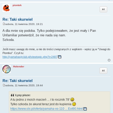
piontek
Cytuj
Re: Taki skurwiel
sobota, 11 kwietnia 2020, 19:21
P
o
A dla mnie się podoba. Tylko podejrzewałem, że jest mały i Pan
s
Unfamiliar potwierdził, że nie nada się nam.
t
Szkoda.
Jeśli masz uwagę do mnie, a nie do treści związanych z wątkiem - wpisz ją w "Uwagi do
Piontka". Czyli tu:
http://yamahaxjrclub.pl/viewtopic.php?t=2487
Holender
Cytuj
Re: Taki skurwiel
sobota, 11 kwietnia 2020, 19:44
P
o
s
Łysy pisze:
t
A tu jedno z moich marzeń ... i to rocznik 78'
Tylko szkoda że akurat teraz jest do kupienia
https://www.olx.pl/oferta/yamaha-xs-110 ... Eot90.html