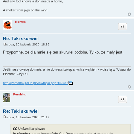
And any fool knows a dog needs a home,
A shelter from pigs on the wing.
piontek
Cytuj
Re: Taki skurwiel
środa, 15 kwietnia 2020, 18:39
P
o
Przypomnę, że dla mnie się ten skurwiel podoba. Tylko, że mały jest.
s
t
Jeśli masz uwagę do mnie, a nie do treści związanych z wątkiem - wpisz ją w "Uwagi do
Piontka". Czyli tu:
http://yamahaxjrclub.pl/viewtopic.php?t=2487
Pershing
Cytuj
Re: Taki skurwiel
środa, 15 kwietnia 2020, 21:17
P
o
s
Unfamiliar pisze:
t