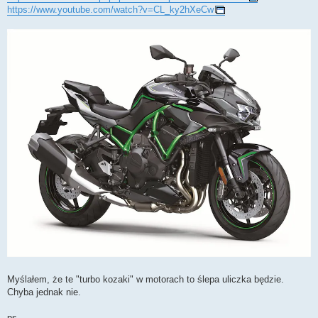
https://www.youtube.com/watch?v=CL_ky2hXeCw
Myślałem, że te "turbo kozaki" w motorach to ślepa uliczka będzie.
Chyba jednak nie.
ps