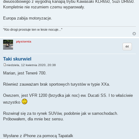
dwuosobowego z wygodną kanapą trybu Kawasaki KLR650, Suzi DR650.
Kompletnie nie rozumiem czemu wyparowały.
Europa zabija motoryzacje.
"Kto drogi prostuje ten w lesie nocuje..."
ptysiornia
Cytuj
Taki skurwiel
niedziela, 12 kwietnia 2020, 20:38
P
o
Marian, jest Teneré 700.
s
t
Również zauważam brak sportowych turystów w typie XXa.
Owszem, jest VFR 1200 (brzydka jak noc) ew. Ducati SS. I to właściwie
wszystko
Rozwinął się za to rynek SUVów, podobnie jak w samochodach.
Próbowałem, dla mnie bez sensu.
Wysłane z iPhone za pomocą Tapatalk