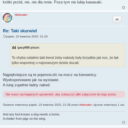
krótki przód, nie, nie dla mnie. Poza tym nie lubię kawasaki.
t
Holender
Cytuj
Re: Taki skurwiel
piątek, 10 kwietnia 2020, 21:24
P
o
s
gacy666 pisze:
t
To chyba ostatnio taki trend żeby nakedy były brzydkie jak noc, że tak
tylko wspomnę o najnowszym dziele ducati:
Najpiękniejsze są te pojemniczki na mocz na kierownicy.
Wyeksponowane jak na wystawie.
A tutaj zupełnie ładny naked:
Nie masz wymaganych uprawnień, aby zobaczyć pliki załączone do tego posta.
Ostatnio zmieniony piątek, 10 kwietnia 2020, 21:38 przez
Holender
, łącznie zmieniany 1 raz.
And any fool knows a dog needs a home,
A shelter from pigs on the wing.