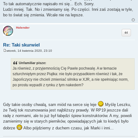
s
To tak automatycznie napisało mi się... Ech. Sorry.
t
Ludzi mniej. Tak. No i zmieniamy się. Po części. Inni zaś zostają w tyle,
bo to świat się zmienia. Wcale nie na lepsze.
Holender
Cytuj
Re: Taki skurwiel
wtorek, 14 kwietnia 2020, 23:10
P
o
s
Unfamiliar pisze:
t
Ja również, z przyjemnością Cię Pawle pochwalę. A w temacie
szturchniętym przez Piątka: nie było przypadkiem również i tak, że
Japończycy nie chcieli zmieniać silnika w XJR, a nie spełniając norm,
po prostu wypadli z rynku z tym nakedem?
Gdy takie osoby chwalą, sam miód na serce się leje
Myślę Leszku,
że Twój tok rozumowania jest najbliższy prawdy. W RP19 jeszcze dali
radę z normami, ale to już był łabędzi śpiew konstruktorów. A my, powoli
zamienimy się w starych pierników, opowiadających jak to kiedyś było
dobrze
Albo pójdziemy z duchem czasu, jak Marki i inni...