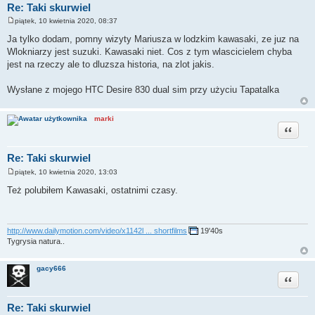
Re: Taki skurwiel
piątek, 10 kwietnia 2020, 08:37
P
o
Ja tylko dodam, pomny wizyty Mariusza w lodzkim kawasaki, ze juz na
s
Wlokniarzy jest suzuki. Kawasaki niet. Cos z tym wlascicielem chyba
t
jest na rzeczy ale to dluzsza historia, na zlot jakis.
Wysłane z mojego HTC Desire 830 dual sim przy użyciu Tapatalka
marki
Cytuj
Re: Taki skurwiel
piątek, 10 kwietnia 2020, 13:03
P
o
Też polubiłem Kawasaki, ostatnimi czasy.
s
t
http://www.dailymotion.com/video/x1142l ... shortfilms
19'40s
Tygrysia natura..
gacy666
Cytuj
Re: Taki skurwiel