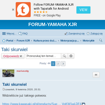
Follow FORUM-YAMAHA XJR
with Tapatalk for Android
VIEW
FREE - on Google Play
FORUM-YAMAHA XJR
Więcej…
FAQ
Zarejestruj się
Zaloguj się
Portal
Forum XJR
Kultura przez duże "K".
Motoryzacja przez duże M.
Motocykle
zu
Taki skurwiel
kaj
Odpowiedz
Posty: 44
1
2
mariuszdg
Cytuj
Taki skurwiel
czwartek, 9 kwietnia 2020, 20:31
P
o
Widzieliście już takiego potwora:
s
t
https://www.kawasaki.pl/pl/products/Sup ... VoKW1wLDF4