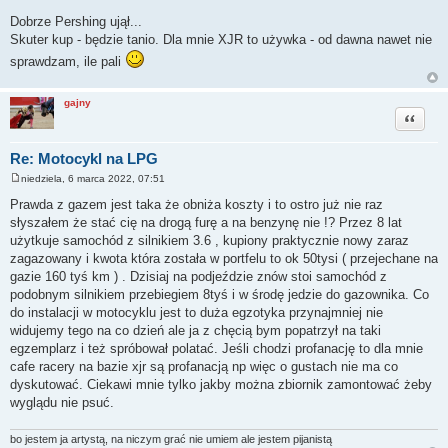
P
o
Dobrze Pershing ujął...
s
Skuter kup - będzie tanio. Dla mnie XJR to używka - od dawna nawet nie
t
sprawdzam, ile pali
gajny
Cytuj
Re: Motocykl na LPG
niedziela, 6 marca 2022, 07:51
P
o
Prawda z gazem jest taka że obniża koszty i to ostro już nie raz
s
słyszałem że stać cię na drogą furę a na benzynę nie !? Przez 8 lat
t
użytkuje samochód z silnikiem 3.6 , kupiony praktycznie nowy zaraz
zagazowany i kwota która została w portfelu to ok 50tysi ( przejechane na
gazie 160 tyś km ) . Dzisiaj na podjeździe znów stoi samochód z
podobnym silnikiem przebiegiem 8tyś i w środę jedzie do gazownika. Co
do instalacji w motocyklu jest to duża egzotyka przynajmniej nie
widujemy tego na co dzień ale ja z chęcią bym popatrzył na taki
egzemplarz i też spróbował polatać. Jeśli chodzi profanację to dla mnie
cafe racery na bazie xjr są profanacją np więc o gustach nie ma co
dyskutować. Ciekawi mnie tylko jakby można zbiornik zamontować żeby
wyglądu nie psuć.
bo jestem ja artystą, na niczym grać nie umiem ale jestem pijanistą