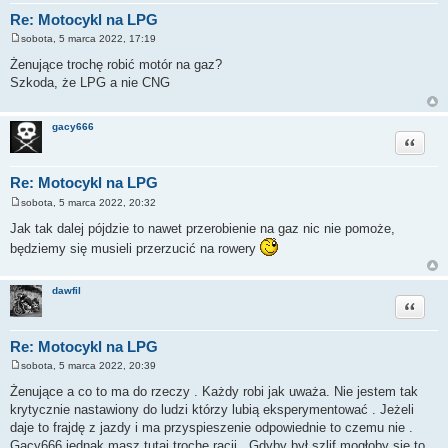
Re: Motocykl na LPG
sobota, 5 marca 2022, 17:19
P
o
Żenujące trochę robić motór na gaz?
s
Szkoda, że LPG a nie CNG
t
gacy666
Cytuj
Re: Motocykl na LPG
sobota, 5 marca 2022, 20:32
P
o
Jak tak dalej pójdzie to nawet przerobienie na gaz nic nie pomoże,
s
będziemy się musieli przerzucić na rowery
t
dawfil
Cytuj
Re: Motocykl na LPG
sobota, 5 marca 2022, 20:39
P
o
Żenujące a co to ma do rzeczy . Każdy robi jak uważa. Nie jestem tak
s
krytycznie nastawiony do ludzi którzy lubią eksperymentować . Jeżeli
t
daje to frajdę z jazdy i ma przyspieszenie odpowiednie to czemu nie .
Gacy666 jednak masz tutaj trochę racji . Gdyby był szlif mogłoby się to