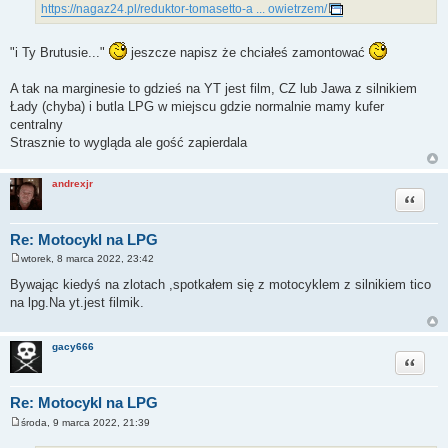
https://nagaz24.pl/reduktor-tomasetto-a ... owietrzem/
"i Ty Brutusie..."
jeszcze napisz że chciałeś zamontować
A tak na marginesie to gdzieś na YT jest film, CZ lub Jawa z silnikiem
Łady (chyba) i butla LPG w miejscu gdzie normalnie mamy kufer
centralny
Strasznie to wygląda ale gość zapierdala
andrexjr
Cytuj
Re: Motocykl na LPG
wtorek, 8 marca 2022, 23:42
P
o
Bywając kiedyś na zlotach ,spotkałem się z motocyklem z silnikiem tico
s
na lpg.Na yt.jest filmik.
t
gacy666
Cytuj
Re: Motocykl na LPG
środa, 9 marca 2022, 21:39
P
o