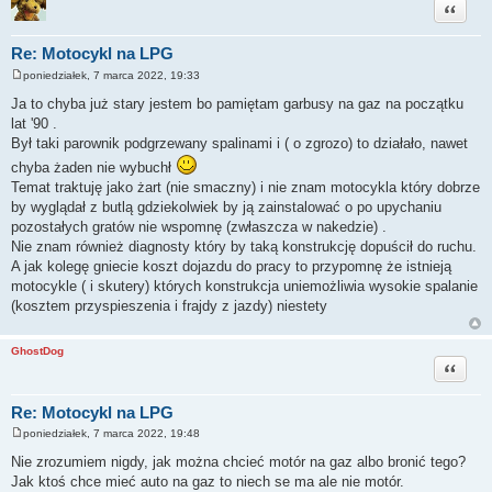
Cytuj
Re: Motocykl na LPG
poniedziałek, 7 marca 2022, 19:33
P
o
Ja to chyba już stary jestem bo pamiętam garbusy na gaz na początku
s
lat '90 .
t
Był taki parownik podgrzewany spalinami i ( o zgrozo) to działało, nawet
chyba żaden nie wybuchł
Temat traktuję jako żart (nie smaczny) i nie znam motocykla który dobrze
by wyglądał z butlą gdziekolwiek by ją zainstalować o po upychaniu
pozostałych gratów nie wspomnę (zwłaszcza w nakedzie) .
Nie znam również diagnosty który by taką konstrukcję dopuścił do ruchu.
A jak kolegę gniecie koszt dojazdu do pracy to przypomnę że istnieją
motocykle ( i skutery) których konstrukcja uniemożliwia wysokie spalanie
(kosztem przyspieszenia i frajdy z jazdy) niestety
GhostDog
Cytuj
Re: Motocykl na LPG
poniedziałek, 7 marca 2022, 19:48
P
o
Nie zrozumiem nigdy, jak można chcieć motór na gaz albo bronić tego?
s
Jak ktoś chce mieć auto na gaz to niech se ma ale nie motór.
t