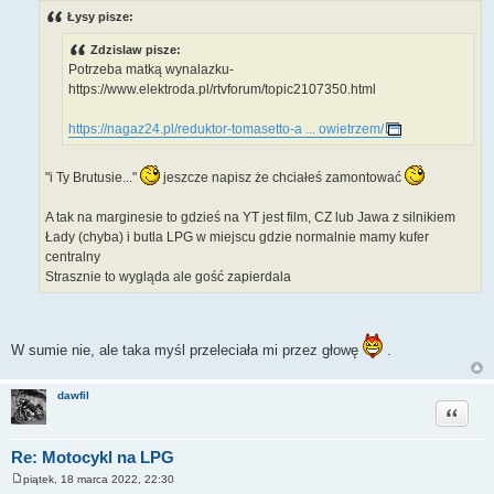
s
Łysy pisze:
t
Zdzislaw pisze:
Potrzeba matką wynalazku-
https://www.elektroda.pl/rtvforum/topic2107350.html
https://nagaz24.pl/reduktor-tomasetto-a ... owietrzem/
"i Ty Brutusie..."
jeszcze napisz że chciałeś zamontować
A tak na marginesie to gdzieś na YT jest film, CZ lub Jawa z silnikiem
Łady (chyba) i butla LPG w miejscu gdzie normalnie mamy kufer
centralny
Strasznie to wygląda ale gość zapierdala
W sumie nie, ale taka myśl przeleciała mi przez głowę
.
dawfil
Cytuj
Re: Motocykl na LPG
piątek, 18 marca 2022, 22:30
P