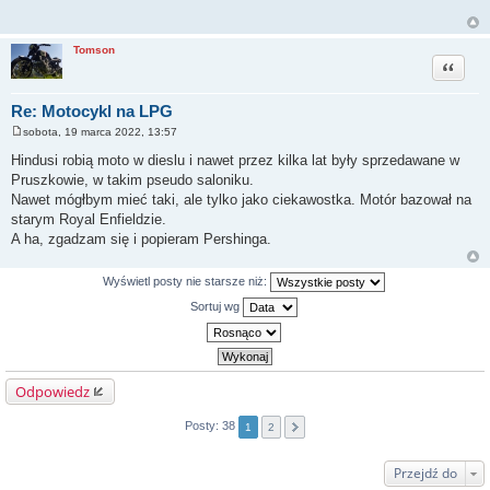
t
Tomson
Cytuj
Re: Motocykl na LPG
sobota, 19 marca 2022, 13:57
P
o
Hindusi robią moto w dieslu i nawet przez kilka lat były sprzedawane w
s
Pruszkowie, w takim pseudo saloniku.
t
Nawet mógłbym mieć taki, ale tylko jako ciekawostka. Motór bazował na
starym Royal Enfieldzie.
A ha, zgadzam się i popieram Pershinga.
Wyświetl posty nie starsze niż:
Sortuj wg
Odpowiedz
Posty: 38
1
2
Przejdź do