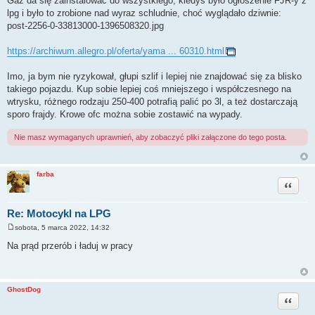
Gaz da się zainstalować do wszystkiego, kiedyś było ogłoszenie FJR-y z
s
lpg i było to zrobione nad wyraz schludnie, choć wyglądało dziwnie:
t
post-2256-0-33813000-1396508320.jpg
https://archiwum.allegro.pl/oferta/yama ... 60310.html
Imo, ja bym nie ryzykował, głupi szlif i lepiej nie znajdować się za blisko
takiego pojazdu. Kup sobie lepiej coś mniejszego i współczesnego na
wtrysku, różnego rodzaju 250-400 potrafią palić po 3l, a też dostarczają
sporo frajdy. Krowe ofc można sobie zostawić na wypady.
Nie masz wymaganych uprawnień, aby zobaczyć pliki załączone do tego posta.
farba
Cytuj
Re: Motocykl na LPG
sobota, 5 marca 2022, 14:32
P
o
Na prąd przerób i ładuj w pracy
s
t
GhostDog
Cytuj