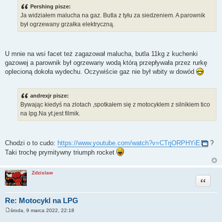
s
Pershing pisze:
t
Ja widziałem malucha na gaz. Butla z tyłu za siedzeniem. A parownik
był ogrzewany grzałka elektryczną.
U mnie na wsi facet też zagazował malucha, butla 11kg z kuchenki
gazowej a parownik był ogrzewany wodą którą przepływała przez rurkę
oplecioną dokoła wydechu. Oczywiście gaz nie był wbity w dowód
andrexjr pisze:
Bywając kiedyś na zlotach ,spotkałem się z motocyklem z silnikiem tico
na lpg.Na yt.jest filmik.
Chodzi o to cudo:
https://www.youtube.com/watch?v=CTrjORPHYiE
?
Taki trochę prymitywny triumph rocket
Zdzislaw
Cytuj
Re: Motocykl na LPG
środa, 9 marca 2022, 22:18
P
o