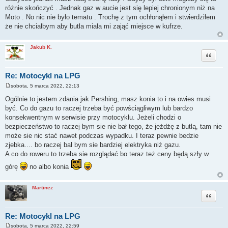
różnie skończyć . Jednak gaz w aucie jest się lepiej chronionym niż na
Moto . No nic nie było tematu . Trochę z tym ochłonąłem i stwierdziłem
że nie chciałbym aby butla miała mi zająć miejsce w kufrze.
Jakub K.
Cytuj
Re: Motocykl na LPG
sobota, 5 marca 2022, 22:13
P
o
Ogólnie to jestem zdania jak Pershing, masz konia to i na owies musi
s
być. Co do gazu to raczej trzeba być powściągliwym lub bardzo
t
konsekwentnym w serwisie przy motocyklu. Jeżeli chodzi o
bezpieczeństwo to raczej bym sie nie bał tego, że jeżdżę z butlą, tam nie
może sie nic stać nawet podczas wypadku. I teraz pewnie bedzie
zjebka.... bo raczej bał bym sie bardziej elektryka niż gazu.
A co do roweru to trzeba sie rozglądać bo teraz też ceny będą szły w
górę
no albo konia
Martinez
Cytuj
Re: Motocykl na LPG
sobota, 5 marca 2022, 22:59