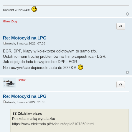
Kontakt 782267431
GhostDog
Cytuj
Re: Motocykl na LPG
wtorek, 8 marca 2022, 07:59
P
o
EGR, DPF, klapy w kolektorze dolotowym to samo zło.
s
Ostatnio mam trochę problemów na linii przepustnica - EGR.
t
Jak dojdę do ładu to wypierdole DPF i EGR.
No i oczywiście dopierdole auto do 300 KM
Łysy
Cytuj
Re: Motocykl na LPG
wtorek, 8 marca 2022, 21:53
P
o
s
Zdzislaw pisze:
t
Potrzeba matką wynalazku-
https://www.elektroda.pl/rtvforum/topic2107350.html