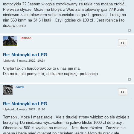
motocyklu ?? Jestem w ogóle zszokowany że takie coś można zrobić .
Pierwsze slysze. Może ma któryś z Was zainstalowany gaz ?? Kurde
niedawno zainstalowałem sobie punciaka na gaz II generacji. I robię na
nim 550 kmm na 34.5 l butli . Czyli gdzieś ok 100 zł . Jest różnica i to
duża w cenie
Tomson
Cytuj
Re: Motocykl na LPG
piątek, 4 marca 2022, 10:34
P
o
Chyba takich hardcorowców to u nas nie ma.
s
Dla mnie taki pomysł to, delikatnie napiszę, profanacja.
t
dawfil
Cytuj
Re: Motocykl na LPG
piątek, 4 marca 2022, 11:10
P
o
Tomson . Może i masz rację . Ale z drugiej strony widzisz co się dzieje z
s
benzyną. Do niedawna wydawałem na paliwo blisko 1000 zł do pracy .
t
Obecnie ok 500 zł wydaje na miesiąc . Jest duża różnica . Zacznie sie
wiosna i będę mieć dylemat bo chciałem jeździć Moto do pracy ale