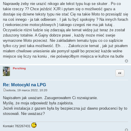
o
Naprawdę żeby nie urazić nikogo ale tekst typu kup se skuter . Po co
s
takie rzeczy ?? Chce jeździć XJR i pytam się o możliwość gazu a
t
dostaje się dziwne teksty typu nie stać Cię na takie Moto to przesiądź się
na coś innego - ja tak odbieram . I jak tu być spokojny ? Na innych forach
( niekoniecznie motocyklowych ) takiego czegoś nie ma jak tutaj .
Oczywiście różni ludzie się zdarzają ale temat widzę już teraz że został
zduszony totalnie. A Gajny dobrze prawi , każdy może mieć swoje
wymarzone Moto przecież. Nie zakładałem tematu typu co co sądzicie
tylko czy jest taka możliwość. Eh . . . Zakończcie temat , jak już pisałem
miałem chwilowe uniesienie ale pomysł spalił bo przecież każde wolne
miejsce się liczy na koniu , nie poświęciłbym miejsca w kufrze na butle
Pershing
Cytuj
Re: Motocykl na LPG
sobota, 19 marca 2022, 10:20
P
o
Napisałem jak uważam. Zasugerowałem Ci rozwiązanie.
s
Myślę, że moja odpowiedź była zajebista.
t
Jeżeli instalacja z gazem była by bezpieczna już dawno producenci by to
stosowali. Nie uważasz?
Kontakt 782267431