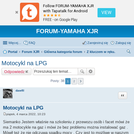
Follow FORUM-YAMAHA XJR
with Tapatalk for Android
VIEW
FREE - on Google Play
FORUM-YAMAHA XJR
Więcej…
FAQ
Zarejestruj się
Zaloguj się
Portal
Forum XJR
Główna kategoria forum
Z kluczem w ręku.
zu
Motocykl na LPG
kaj
Odpowiedz
Posty: 38
1
2
dawfil
Cytuj
Motocykl na LPG
piątek, 4 marca 2022, 10:23
P
o
Siemanko Jestem właśnie na szkoleniu z przewozu osób i facet mówi że
s
ma 2 motocykle na gaz i mówi że bez problemu można instalować gaz .
t
Mówił też że nie odczuwa spadku mocy . Czy jest to możliwe w naszym