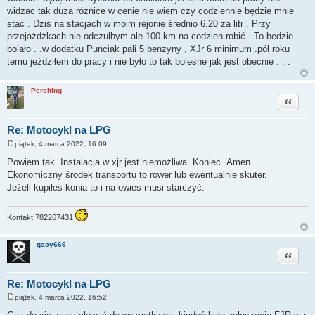
widzac tak duża różnice w cenie nie wiem czy codziennie będzie mnie
stać . Dziś na stacjach w moim rejonie średnio 6.20 za litr . Przy
przejażdżkach nie odczulbym ale 100 km na codzien robić . To będzie
bolało . .w dodatku Punciak pali 5 benzyny , XJr 6 minimum .pół roku
temu jeździłem do pracy i nie było to tak bolesne jak jest obecnie . . .
Pershing
Cytuj
Re: Motocykl na LPG
piątek, 4 marca 2022, 16:09
P
o
Powiem tak. Instalacja w xjr jest niemożliwa. Koniec .Amen.
s
Ekonomiczny środek transportu to rower lub ewentualnie skuter.
t
Jeżeli kupiłeś konia to i na owies musi starczyć.
Kontakt 782267431
gacy666
Cytuj
Re: Motocykl na LPG
piątek, 4 marca 2022, 16:52
P
o