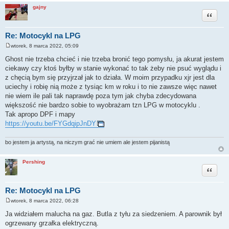
gajny
Cytuj
Re: Motocykl na LPG
wtorek, 8 marca 2022, 05:09
P
o
Ghost nie trzeba chcieć i nie trzeba bronić tego pomysłu, ja akurat jestem
s
ciekawy czy ktoś byłby w stanie wykonać to tak żeby nie psuć wyglądu i
t
z chęcią bym się przyjrzał jak to działa. W moim przypadku xjr jest dla
uciechy i robię nią może z tysiąc km w roku i to nie zawsze więc nawet
nie wiem ile pali tak naprawdę poza tym jak chyba zdecydowana
większość nie bardzo sobie to wyobrażam tzn LPG w motocyklu .
Tak apropo DPF i mapy
https://youtu.be/FYGdqipJnDY
bo jestem ja artystą, na niczym grać nie umiem ale jestem pijanistą
Pershing
Cytuj
Re: Motocykl na LPG
wtorek, 8 marca 2022, 06:28
P
o
Ja widziałem malucha na gaz. Butla z tyłu za siedzeniem. A parownik był
s
ogrzewany grzałka elektryczną.
t