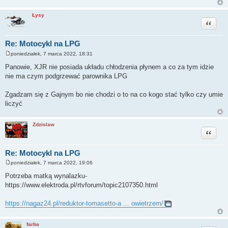
Łysy
Cytuj
Re: Motocykl na LPG
poniedziałek, 7 marca 2022, 18:31
P
o
Panowie, XJR nie posiada układu chłodzenia płynem a co za tym idzie
s
nie ma czym podgrzewać parownika LPG
t
Zgadzam się z Gajnym bo nie chodzi o to na co kogo stać tylko czy umie
liczyć
Zdzislaw
Cytuj
Re: Motocykl na LPG
poniedziałek, 7 marca 2022, 19:06
P
o
Potrzeba matką wynalazku-
s
https://www.elektroda.pl/rtvforum/topic2107350.html
t
https://nagaz24.pl/reduktor-tomasetto-a ... owietrzem/
farba