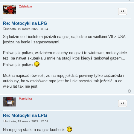
Zdzislaw
Cytuj
Re: Motocykl na LPG
sobota, 19 marca 2022, 11:24
P
o
Są ludzie co Ticolotem jeździli na gaz, są ludzie co wielkimi V8 z USA
s
jeżdżą na benie i zagazowanymi.
t
Paliwo jak paliwo, widziałem maluchy na gaz i to wiatrowe, motocykiele
też, ba nawet skuterka u mnie na stacji ktoś kiedyś tankował gazem...
Paliwo jak paliwo
.
Można napisać również, że na ropę jeździć powinny tylko ciężarówki i
autobusy, bo w osobówce ropa jest be i nie przystoi tak jeździć, a od
wielu lat tak nie jest.
Maciejka
Cytuj
Re: Motocykl na LPG
sobota, 19 marca 2022, 12:52
P
o
Na ropę są statki a na gaz kuchenki
s