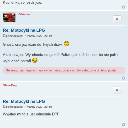
Kuchenką se jeździjcie.
Zdzislaw
Cytuj
Re: Motocykl na LPG
poniedziałek, 7 marca 2022, 20:19
P
o
Ghost, ona już idzie do Twych drzwi
.
s
t
A tak btw, co Wy chceta od gazu? Paliwo jak każde inne, bo się pali i
wybuchać potrafi
.
Nie masz wymaganych uprawnień, aby zobaczyć pliki załączone do tego posta.
GhostDog
Cytuj
Re: Motocykl na LPG
poniedziałek, 7 marca 2022, 20:56
P
o
Wyjąłeś mi to z ust odnośnie DPF
s
t