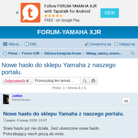
Follow FORUM-YAMAHA XJR
with Tapatalk for Android
VIEW
FREE - on Google Play
FORUM-YAMAHA XJR
Więcej…
FAQ
Zarejestruj się
Zaloguj się
Portal
Forum XJR
Główna kategoria forum
Sklepy, salony, serwisy - polecamy; odradzamy.
zu
Nowe hasło do sklepu Yamaha z naszego
kaj
portalu.
Odpowiedz
Posty: 1 • Strona
1
z
1
JAREK
Cytuj
Administrator
Nowe hasło do sklepu Yamaha z naszego portalu.
piątek, 6 lutego 2026, 13:07
P
o
Stare hasło już nie działa. Jest utworzone nowe hasło.
s
Potrzebujący niech piszą do mnie.
t