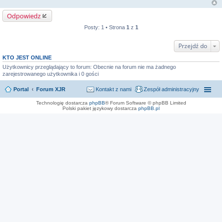
Odpowiedz
Posty: 1 • Strona
1
z
1
Przejdź do
KTO JEST ONLINE
Użytkownicy przeglądający to forum: Obecnie na forum nie ma żadnego
zarejestrowanego użytkownika i 0 gości
Portal
Forum XJR
Kontakt z nami
Zespół administracyjny
Technologię dostarcza
phpBB
® Forum Software © phpBB Limited
Polski pakiet językowy dostarcza
phpBB.pl