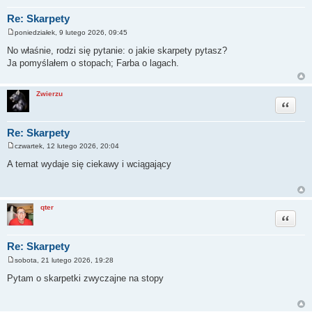
Re: Skarpety
poniedziałek, 9 lutego 2026, 09:45
P
o
No właśnie, rodzi się pytanie: o jakie skarpety pytasz?
s
Ja pomyślałem o stopach; Farba o lagach.
t
Zwierzu
Cytuj
Re: Skarpety
czwartek, 12 lutego 2026, 20:04
P
o
A temat wydaje się ciekawy i wciągający
s
t
qter
Cytuj
Re: Skarpety
sobota, 21 lutego 2026, 19:28
P
o
Pytam o skarpetki zwyczajne na stopy
s
t