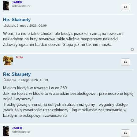
JAREK
Cytuj
Administrator
Re: Skarpety
piątek, 6 lutego 2026, 09:06
P
o
Wiem, że nie o takie chodzi, ale kiedyś jeździłem zimą na rowerze i
s
nakładałem na buty rowerowe takie właśnie neoprenowe nakładki.
t
Zdawały egzamin bardzo dobrze. Stopa już mi tak nie marzła.
farba
Cytuj
Re: Skarpety
sobota, 7 lutego 2026, 10:19
P
o
Miałem kiedyś w rowerze i w wr 250
s
Jak nie topisz w błocie to w zasadzie bezobsługowe , przemoczone lepiej
t
zdjąć i wysuszyć
Trochę gorzej chronią na ostrych szutrach niż gumy , wygodny dostęp
,wydłużają żywotność uszczelniaczy i lag możliwość zastosowania w
każdym teleskopowym zawieszeniu
JAREK
Cytuj
Administrator