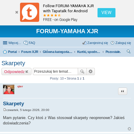
Follow FORUM-YAMAHA XJR
with Tapatalk for Android
VIEW
FREE - on Google Play
FORUM-YAMAHA XJR
Więcej…
FAQ
Zarejestruj się
Zaloguj się
Portal
Forum XJR
Główna kategoria forum
Kurtki, spodnie, kaski, buty, rękawice itp.
Pozostałe.
zu
Skarpety
kaj
Odpowiedz
Posty: 10 • Strona
1
z
1
qter
Cytuj
Skarpety
czwartek, 5 lutego 2026, 20:00
P
o
Mam pytanie. Czy ktoś z Was stosował skarpety neoprenowe? Jakieś
s
doświadczenia?
t