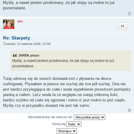
o
Myślę, a nawet jestem przekonany, że jak stopy są mokre to już
s
pozamiatane.
t
qter
Cytuj
Re: Skarpety
wtorek, 21 kwietnia 2026, 15:58
P
o
s
JAREK pisze:
t
Myślę, a nawet jestem przekonany, że jak stopy są mokre to już
pozamiatane.
Tutaj odniosę się do swoich doświadczeń z pływania na desce
surfingowej. Plywałwm w piance nie suchej ale tzw pół suchej. Ona nie
jest bardzo przylegająca do ciała i woda wypełnienie przestrzeń pomiędzy
pianką a ciałem. Lecz woda ta ze względu na swoją znikomą ilość,
bardzo szybko od ciała się ogrzewa i mimo iż jest mokro to jest ciepło.
Myślę czy w przypadku skarpet nie jest tak samo.
Wyświetl posty nie starsze niż:
Sortuj wg