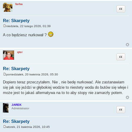
farba
Cytuj
Re: Skarpety
niedziela, 22 lutego 2026, 01:39
P
o
A co będziesz nurkował ?
s
t
qter
Cytuj
Re: Skarpety
poniedziałek, 20 kwietnia 2026, 05:30
P
o
Dopiero teraz przeczytałem. Nie , nie bedę nurkować. Ale zastanawiam
s
się jak się jeździ w głębokiej wodzie to niestety woda do butów się wleje i
t
może jest to jakaś alternatywa na to to aby stopy nie zamarzły potem.
JAREK
Cytuj
Administrator
Re: Skarpety
wtorek, 21 kwietnia 2026, 10:45
P