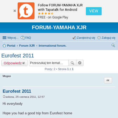
Follow FORUM-YAMAHA XJR
with Tapatalk for Android
VIEW
FREE - on Google Play
FORUM-YAMAHA XJR
Więcej…
FAQ
Zarejestruj się
Zaloguj się
Portal
Forum XJR
International forum.
zu
Eurofest 2011
kaj
Odpowiedz
Posty: 2 • Strona
1
z
1
Mogas
Cytuj
Eurofest 2011
sobota, 25 czerwca 2011, 12:57
P
o
Hi everybody
s
t
Hope you had a good trip from Eurofest home