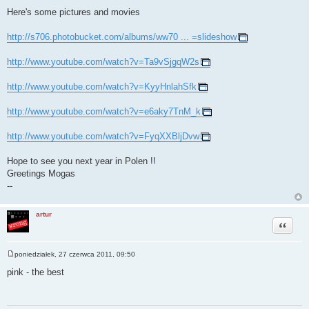
Here's some pictures and movies
http://s706.photobucket.com/albums/ww70 ... =slideshow
http://www.youtube.com/watch?v=Ta9vSjgqW2s
http://www.youtube.com/watch?v=KyyHnlahSfk
http://www.youtube.com/watch?v=e6aky7TnM_k
http://www.youtube.com/watch?v=FyqXXBljDvw
Hope to see you next year in Polen !!
Greetings Mogas
--
artur
Cytuj
poniedziałek, 27 czerwca 2011, 09:50
P
o
pink - the best
s
t