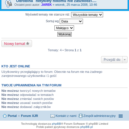
"Odrobina" netykiety nikomu nie zaszkodzi....
Ostatni post autor:
JAREK
«
wtorek, 25 marca 2008, 10:46
Wyświetl tematy nie starsze niż:
Sortuj wg
Nowy temat
Tematy: 4 • Strona
1
z
1
Przejdź do
KTO JEST ONLINE
Użytkownicy przeglądający to forum: Obecnie na forum nie ma żadnego
zarejestrowanego użytkownika i 1 gość
TWOJE UPRAWNIENIA NA TYM FORUM
Nie możesz
tworzyć nowych tematów
Nie możesz
odpowiadać w tematach
Nie możesz
zmieniać swoich postów
Nie możesz
usuwać swoich postów
Nie możesz
dodawać załączników
Portal
Forum XJR
Kontakt z nami
Zespół administracyjny
Technologię dostarcza
phpBB
® Forum Software © phpBB Limited
Polski pakiet językowy dostarcza
phpBB.pl