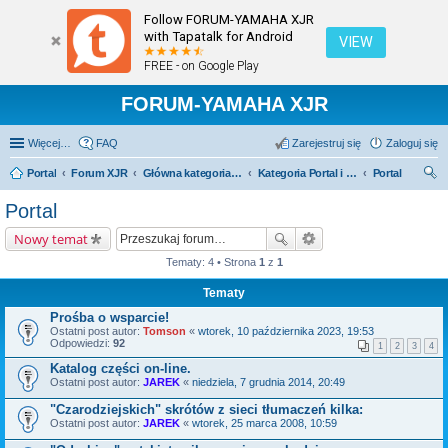
Follow FORUM-YAMAHA XJR
with Tapatalk for Android
VIEW
FREE - on Google Play
FORUM-YAMAHA XJR
Więcej…
FAQ
Zarejestruj się
Zaloguj się
Portal
Forum XJR
Główna kategoria forum
Kategoria Portal i Sondy
Portal
zu
Portal
kaj
Nowy temat
Tematy: 4 • Strona
1
z
1
Tematy
Prośba o wsparcie!
Ostatni post autor:
Tomson
«
wtorek, 10 października 2023, 19:53
Odpowiedzi:
92
1
2
3
4
Katalog części on-line.
Ostatni post autor:
JAREK
«
niedziela, 7 grudnia 2014, 20:49
"Czarodziejskich" skrótów z sieci tłumaczeń kilka:
Ostatni post autor:
JAREK
«
wtorek, 25 marca 2008, 10:59